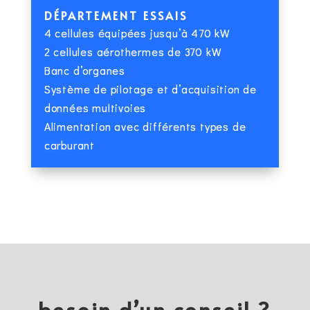
DÉPARTEMENT ESSAIS
4 cellules équipées jusqu’à 470 kW
2 cellules aérothermes de 370 kW
Banc d’organes
Système de pilotage et d’acquisition de
données multivoies
Alimentation avec différents types de
carburant
besoin d’un conseil ?