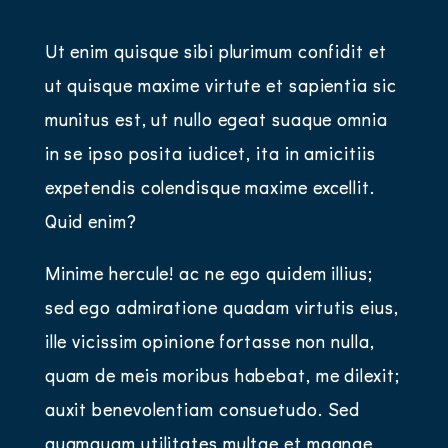
Ut enim quisque sibi plurimum confidit et
ut quisque maxime virtute et sapientia sic
munitus est, ut nullo egeat suaque omnia
in se ipso posita iudicet, ita in amicitiis
expetendis colendisque maxime excellit.
Quid enim?
Minime hercule! ac ne ego quidem illius;
sed ego admiratione quadam virtutis eius,
ille vicissim opinione fortasse non nulla,
quam de meis moribus habebat, me dilexit;
auxit benevolentiam consuetudo. Sed
quamquam utilitates multae et magnae